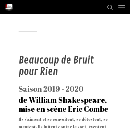
Menu
Skip
to
search
Close
main
Menu
content
Beaucoup de Bruit
pour Rien
Saison 2019 - 2020
de William Shakespeare,
mise en scène Eric Combe
Ils s'aiment et se convoitent, se détestent, se
mentent. Ils luttent contre le sort, éventent