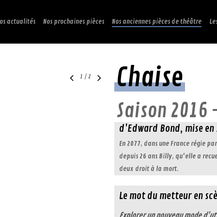
os actualités
Nos prochaines pièces
Nos anciennes pièces de théâtre
Le
Chaise
1
/
2
Saison 2016 
d'Edward Bond, mise en 
En 2077, dans une France régie p
depuis 26 ans Billy, qu'elle a recuei
deux droit à la mort.
Le mot du metteur en sc
Explorer un nouveau mode d’util