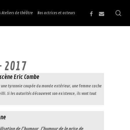
sea
facebook
email
s Ateliers de théâtre
Nos actrices et acteurs
- 2017
scène Eric Combe
ar une tyrannie coupée du monde extérieur, une femme cache
lli. Si les autorités découvrent son existence, ils vont tout
ène
isation de l’humour, l’humour de la prise de