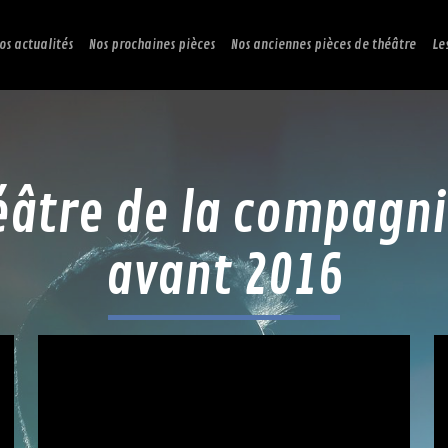
os actualités
Nos prochaines pièces
Nos anciennes pièces de théâtre
Le
héâtre de la compagni
avant 2016
moment de sa parution en Allemagne.
catégories sociales fit un scandale au