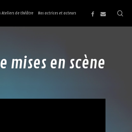
sea
facebook
email
s Ateliers de théâtre
Nos actrices et acteurs
e mises en scène