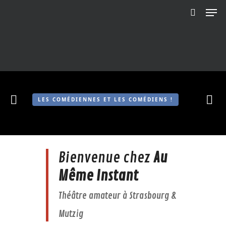
Menu
Skip
to
search
Close
main
Menu
content
LES COMÉDIENNES ET LES COMÉDIENS !
Bienvenue chez
Au
Même Instant
Théâtre amateur à Strasbourg &
Mutzig