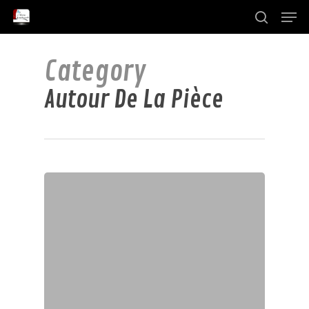
Menu
Skip
to
search
Close
main
Category
Menu
content
Autour De La Pièce